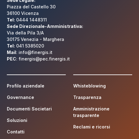
Sede Legale:
Piazza del Castello 30
36100 Vicenza
Tel:
0444 1448311
Sede Direzionale-Amministrativa:
Via della Pila 3/A
30175 Venezia - Marghera
Tel:
041 5385020
Mail
: info@finergis.it
PEC
: finergis@pec.finergis.it
Profilo aziendale
Whisteblowing
Governance
Trasparenza
Documenti Societari
Amministrazione
trasparente
Soluzioni
Reclami e ricorsi
Contatti